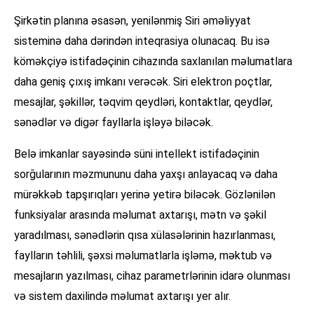
Şirkətin planına əsasən, yenilənmiş Siri əməliyyat
sisteminə daha dərindən inteqrasiya olunacaq. Bu isə
köməkçiyə istifadəçinin cihazında saxlanılan məlumatlara
daha geniş çıxış imkanı verəcək. Siri elektron poçtlar,
mesajlar, şəkillər, təqvim qeydləri, kontaktlar, qeydlər,
sənədlər və digər fayllarla işləyə biləcək.
Belə imkanlar sayəsində süni intellekt istifadəçinin
sorğularının məzmununu daha yaxşı anlayacaq və daha
mürəkkəb tapşırıqları yerinə yetirə biləcək. Gözlənilən
funksiyalar arasında məlumat axtarışı, mətn və şəkil
yaradılması, sənədlərin qısa xülasələrinin hazırlanması,
faylların təhlili, şəxsi məlumatlarla işləmə, məktub və
mesajların yazılması, cihaz parametrlərinin idarə olunması
və sistem daxilində məlumat axtarışı yer alır.