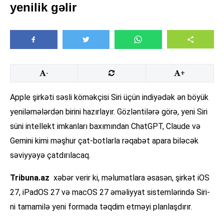
yenilik gəlir
-
+
Apple şirkəti səsli köməkçisi Siri üçün indiyədək ən böyük
yeniləmələrdən birini hazırlayır. Gözləntilərə görə, yeni Siri
süni intellekt imkanları baxımından ChatGPT, Claude və
Gemini kimi məşhur çat-botlarla rəqabət apara biləcək
səviyyəyə çatdırılacaq.
Tribuna.az
xəbər verir ki, məlumatlara əsasən, şirkət iOS
27, iPadOS 27 və macOS 27 əməliyyat sistemlərində Siri-
ni tamamilə yeni formada təqdim etməyi planlaşdırır.