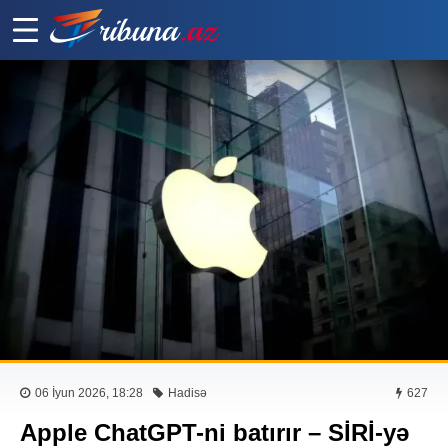
06 İyun 2026, 18:28
Hadisə
627
Apple ChatGPT-ni batırır – SİRİ-yə