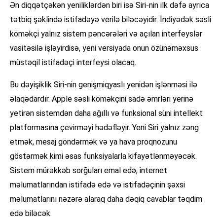
Ən diqqətçəkən yeniliklərdən biri isə Siri-nin ilk dəfə ayrıca
tətbiq şəklində istifadəyə verilə biləcəyidir. İndiyədək səsli
köməkçi yalnız sistem pəncərələri və açılan interfeyslər
vasitəsilə işləyirdisə, yeni versiyada onun özünəməxsus
müstəqil istifadəçi interfeysi olacaq.
Bu dəyişiklik Siri-nin genişmiqyaslı yenidən işlənməsi ilə
əlaqədardır. Apple səsli köməkçini sadə əmrləri yerinə
yetirən sistemdən daha ağıllı və funksional süni intellekt
platformasına çevirməyi hədəfləyir. Yeni Siri yalnız zəng
etmək, mesaj göndərmək və ya hava proqnozunu
göstərmək kimi əsas funksiyalarla kifayətlənməyəcək.
Sistem mürəkkəb sorğuları emal edə, internet
məlumatlarından istifadə edə və istifadəçinin şəxsi
məlumatlarını nəzərə alaraq daha dəqiq cavablar təqdim
edə biləcək.