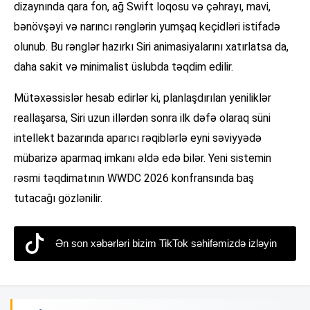
dizaynında qara fon, ağ Swift loqosu və çəhrayı, mavi,
bənövşəyi və narıncı rənglərin yumşaq keçidləri istifadə
olunub. Bu rənglər hazırkı Siri animasiyalarını xatırlatsa da,
daha sakit və minimalist üslubda təqdim edilir.
Mütəxəssislər hesab edirlər ki, planlaşdırılan yeniliklər
reallaşarsa, Siri uzun illərdən sonra ilk dəfə olaraq süni
intellekt bazarında aparıcı rəqiblərlə eyni səviyyədə
mübarizə aparmaq imkanı əldə edə bilər. Yeni sistemin
rəsmi təqdimatının WWDC 2026 konfransında baş
tutacağı gözlənilir.
Ən son xəbərləri bizim TikTok səhifəmizdə izləyin