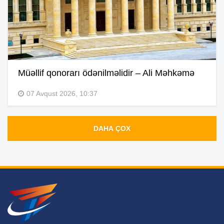
Müəllif qonorarı ödənilməlidir – Ali Məhkəmə
07 Avqust 2026, 10:37
DAHA ÇOX