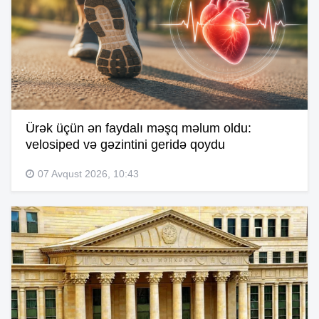
Ürək üçün ən faydalı məşq məlum oldu:
velosiped və gəzintini geridə qoydu
07 Avqust 2026, 10:43