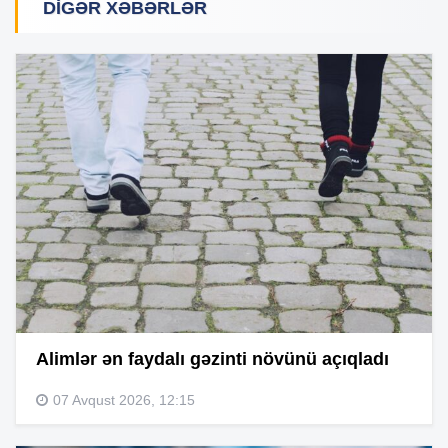
DIGƏR XƏBƏRLƏR
Alimlər ən faydalı gəzinti növünü açıqladı
07 Avqust 2026, 12:15