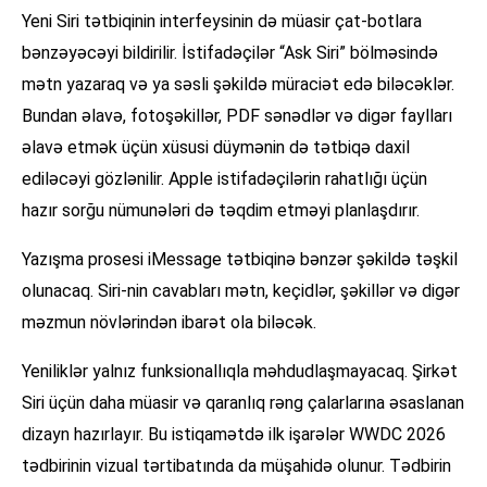
Yeni Siri tətbiqinin interfeysinin də müasir çat-botlara
bənzəyəcəyi bildirilir. İstifadəçilər “Ask Siri” bölməsində
mətn yazaraq və ya səsli şəkildə müraciət edə biləcəklər.
Bundan əlavə, fotoşəkillər, PDF sənədlər və digər faylları
əlavə etmək üçün xüsusi düymənin də tətbiqə daxil
ediləcəyi gözlənilir. Apple istifadəçilərin rahatlığı üçün
hazır sorğu nümunələri də təqdim etməyi planlaşdırır.
Yazışma prosesi iMessage tətbiqinə bənzər şəkildə təşkil
olunacaq. Siri-nin cavabları mətn, keçidlər, şəkillər və digər
məzmun növlərindən ibarət ola biləcək.
Yeniliklər yalnız funksionallıqla məhdudlaşmayacaq. Şirkət
Siri üçün daha müasir və qaranlıq rəng çalarlarına əsaslanan
dizayn hazırlayır. Bu istiqamətdə ilk işarələr WWDC 2026
tədbirinin vizual tərtibatında da müşahidə olunur. Tədbirin