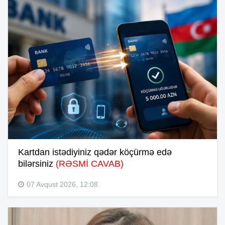
Kartdan istədiyiniz qədər köçürmə edə
bilərsiniz
(RƏSMİ CAVAB)
07 Avqust 2026, 12:08