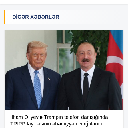
DIGƏR XƏBƏRLƏR
İlham Əliyevlə Trampın telefon danışığında
TRIPP layihəsinin əhəmiyyəti vurğulanıb