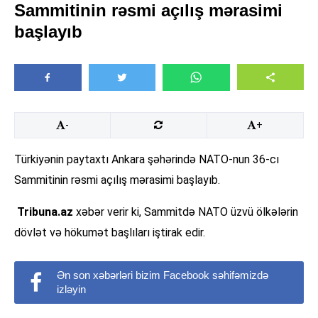
Sammitinin rəsmi açılış mərasimi
başlayıb
-
+
Türkiyənin paytaxtı Ankara şəhərində NATO-nun 36-cı
Sammitinin rəsmi açılış mərasimi başlayıb.
Tribuna.az
xəbər verir ki, Sammitdə NATO üzvü ölkələrin
dövlət və hökumət başlıları iştirak edir.
Ən son xəbərləri bizim Facebook səhifəmizdə
izləyin