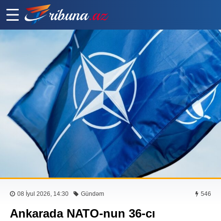
08 İyul 2026, 14:30
Gündəm
546
Ankarada NATO-nun 36-cı