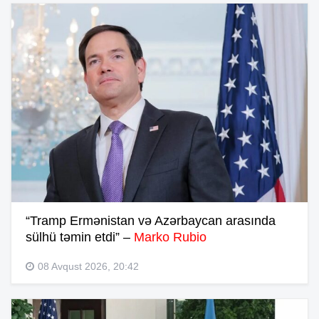
“Tramp Ermənistan və Azərbaycan arasında
sülhü təmin etdi” –
Marko Rubio
08 Avqust 2026, 20:42