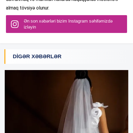
almaq tövsiyə olunur.
Ən son xəbərləri bizim Instagram səhifəmizdə
izləyin
DIGƏR XƏBƏRLƏR