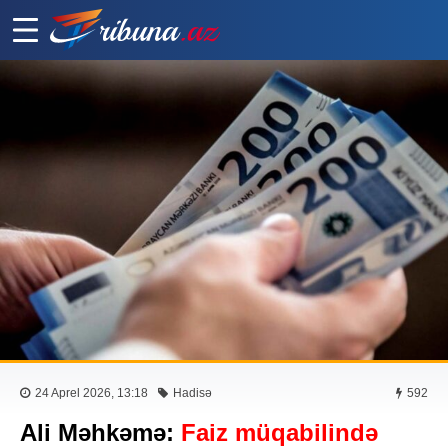
24 Aprel 2026, 13:18
Hadisə
592
Ali Məhkəmə:
Faiz müqabilində