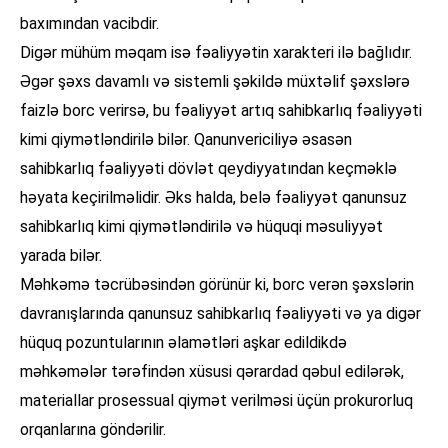
baxımından vacibdir.
Digər mühüm məqam isə fəaliyyətin xarakteri ilə bağlıdır.
Əgər şəxs davamlı və sistemli şəkildə müxtəlif şəxslərə
faizlə borc verirsə, bu fəaliyyət artıq sahibkarlıq fəaliyyəti
kimi qiymətləndirilə bilər. Qanunvericiliyə əsasən
sahibkarlıq fəaliyyəti dövlət qeydiyyatından keçməklə
həyata keçirilməlidir. Əks halda, belə fəaliyyət qanunsuz
sahibkarlıq kimi qiymətləndirilə və hüquqi məsuliyyət
yarada bilər.
Məhkəmə təcrübəsindən görünür ki, borc verən şəxslərin
davranışlarında qanunsuz sahibkarlıq fəaliyyəti və ya digər
hüquq pozuntularının əlamətləri aşkar edildikdə
məhkəmələr tərəfindən xüsusi qərardad qəbul edilərək,
materiallar prosessual qiymət verilməsi üçün prokurorluq
orqanlarına göndərilir.