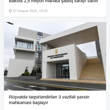
Bakıda 2,5 milyon manata şadlıq sarayı satılır
07 Avqust 2026, 19:01
Rüşvətdə təqsirləndirilən 3 vəzifəli şəxsin
məhkəməsi başlayır