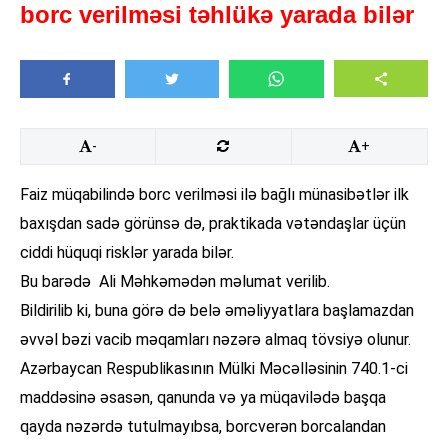
borc verilməsi təhlükə yarada bilər
-
+
Faiz müqabilində borc verilməsi ilə bağlı münasibətlər ilk
baxışdan sadə görünsə də, praktikada vətəndaşlar üçün
ciddi hüquqi risklər yarada bilər.
Bu barədə Ali Məhkəmədən məlumat verilib.
Bildirilib ki, buna görə də belə əməliyyatlara başlamazdan
əvvəl bəzi vacib məqamları nəzərə almaq tövsiyə olunur.
Azərbaycan Respublikasının Mülki Məcəlləsinin 740.1-ci
maddəsinə əsasən, qanunda və ya müqavilədə başqa
qayda nəzərdə tutulmayıbsa, borcverən borcalandan