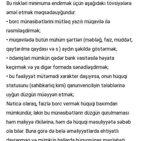
Bu riskləri minimuma endirmək üçün aşağıdakı tövsiyələrə
əməl etmək məqsədəuyğundur:
• borc münasibətlərini mütləq yazılı müqavilə ilə
rəsmiləşdirmək;
• müqavilədə bütün mühüm şərtləri (məbləğ, faiz, müddət,
qaytarılma qaydası və s.) aydın şəkildə göstərmək;
• ödənişləri mümkün qədər bank vasitəsilə həyata
keçirmək və ya digər formada sənədləşdirmək;
• bu fəaliyyət mütəmadi xarakter daşıyırsa, onun hüquqi
statusunu (sahibkarlıq kimi) qanunvericiliyin tələblərinə
uyğun düzgün müəyyən etmək;
Nəticə olaraq, faizlə borc vermək hüquqi baxımdan
mümkündür, lakin bu münasibətlərin düzgün qurulmaması
həm maliyyə itkilərinə, həm də hüquqi məsuliyyətə səbəb
ola bilər. Buna görə də belə əməliyyatlarda ehtiyatlı
davranmaq və mümkün hallarda hüquqşünas məsləhəti