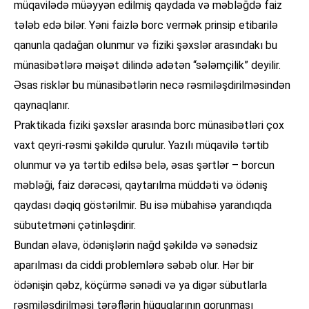
müqavilədə müəyyən edilmiş qaydada və məbləğdə faiz
tələb edə bilər. Yəni faizlə borc vermək prinsip etibarilə
qanunla qadağan olunmur və fiziki şəxslər arasındakı bu
münasibətlərə məişət dilində adətən “sələmçilik” deyilir.
Əsas risklər bu münasibətlərin necə rəsmiləşdirilməsindən
qaynaqlanır.
Praktikada fiziki şəxslər arasında borc münasibətləri çox
vaxt qeyri-rəsmi şəkildə qurulur. Yazılı müqavilə tərtib
olunmur və ya tərtib edilsə belə, əsas şərtlər – borcun
məbləği, faiz dərəcəsi, qaytarılma müddəti və ödəniş
qaydası dəqiq göstərilmir. Bu isə mübahisə yarandıqda
sübutetməni çətinləşdirir.
Bundan əlavə, ödənişlərin nağd şəkildə və sənədsiz
aparılması da ciddi problemlərə səbəb olur. Hər bir
ödənişin qəbz, köçürmə sənədi və ya digər sübutlarla
rəsmiləşdirilməsi tərəflərin hüquqlarının qorunması