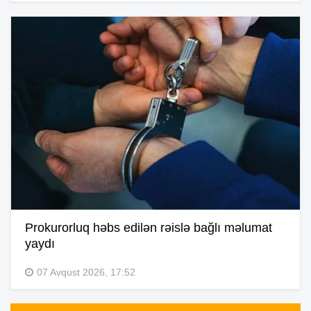
Prokurorluq həbs edilən rəislə bağlı məlumat
yaydı
07 Avqust 2026, 17:52