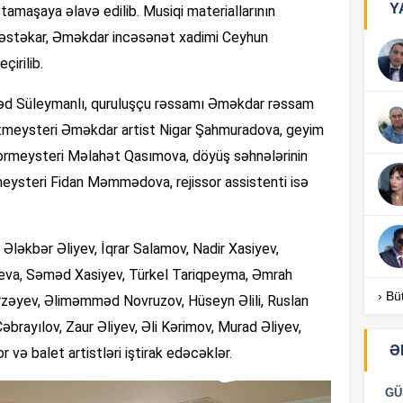
Y
 tamaşaya əlavə edilib. Musiqi materiallarının
 bəstəkar, Əməkdar incəsənət xadimi Ceyhun
16
çirilib.
məd Süleymanlı, quruluşçu rəssamı Əməkdar rəssam
16
meysteri Əməkdar artist Nigar Şahmuradova, geyim
ormeysteri Məlahət Qasımova, döyüş səhnələrinin
meysteri Fidan Məmmədova, rejissor assistenti isə
16
Ələkbər Əliyev, İqrar Salamov, Nadir Xasiyev,
yeva, Səməd Xasiyev, Türkel Tariqpeyma, Əmrah
16
› Bü
irzəyev, Əliməmməd Novruzov, Hüseyn Əlili, Ruslan
əbrayılov, Zaur Əliyev, Əli Kərimov, Murad Əliyev,
Ə
 və balet artistləri iştirak edəcəklər.
16
GÜ