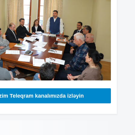
14
14
14
13
izim Teleqram kanalımızda izləyin
13
13