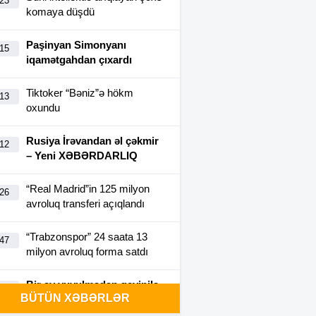
:23
komaya düşdü
Paşinyan Simonyanı
:15
iqamətgahdan çıxardı
Tiktoker “Bəniz”ə hökm
:13
oxundu
Rusiya İrəvandan əl çəkmir
:12
– Yeni XƏBƏRDARLIQ
“Real Madrid”in 125 milyon
:26
avroluq transferi açıqlandı
“Trabzonspor” 24 saata 13
:47
milyon avroluq forma satdı
Bir ay yuyulmadan geyinilə
:40
BÜTÜN XƏBƏRLƏR
bilən futbolka yaradıldı-
FOTO