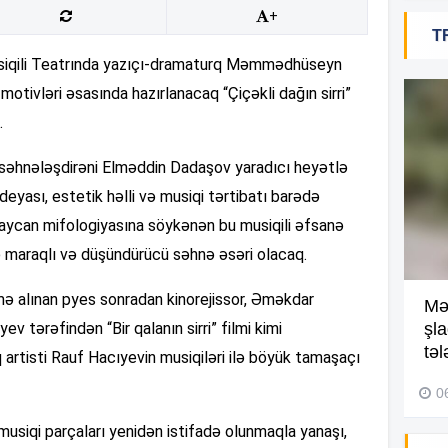
+
T
18
iqili Teatrında yazıçı-dramaturq Məmmədhüseyn
motivləri əsasında hazırlanacaq “Çiçəkli dağın sirri”
.
18
 səhnələşdirəni Elməddin Dadaşov yaradıcı heyətlə
deyası, estetik həlli və musiqi tərtibatı barədə
zərbaycan mifologiyasına söykənən bu musiqili əfsanə
18
ə maraqlı və düşündürücü səhnə əsəri olacaq.
mə alınan pyes sonradan kinorejissor, Əməkdar
Kompleksdə faciə: 2 yaşlı
Mə
17
ev tərəfindən “Bir qalanın sirri” filmi kimi
uşaq hovuzda boğuldu –
şl
Video
təl
q artisti Rauf Hacıyevin musiqiləri ilə böyük tamaşaçı
29 İyul 2026, 16:21
0
17
ki musiqi parçaları yenidən istifadə olunmaqla yanaşı,