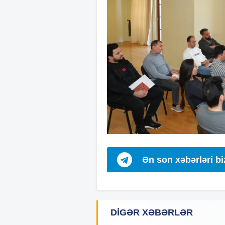
Ən son xəbərləri b
DIGƏR XƏBƏRLƏR