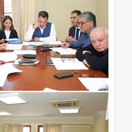
14
14
14
14
14