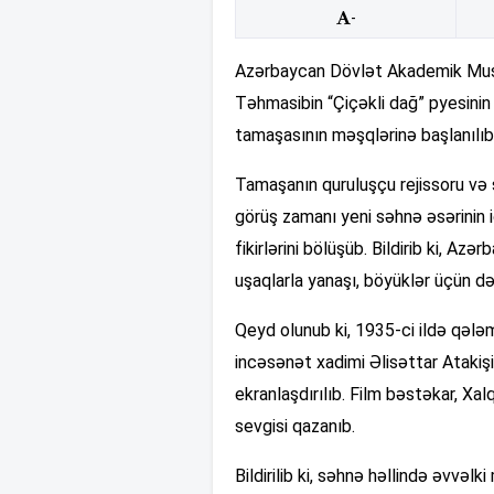
-
Azərbaycan Dövlət Akademik Mus
Təhmasibin “Çiçəkli dağ” pyesinin 
tamaşasının məşqlərinə başlanılıb
Tamaşanın quruluşçu rejissoru və
görüş zamanı yeni səhnə əsərinin i
fikirlərini bölüşüb. Bildirib ki, A
uşaqlarla yanaşı, böyüklər üçün d
Qeyd olunub ki, 1935-ci ildə qələ
incəsənət xadimi Əlisəttar Atakişiy
ekranlaşdırılıb. Film bəstəkar, Xal
sevgisi qazanıb.
Bildirilib ki, səhnə həllində əvvəl