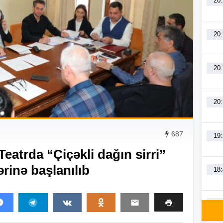
20
20
20
20
687
19
eatrda “Çiçəkli dağın sirri”
rinə başlanılıb
18
18