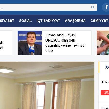
SIYASƏT
SOSIAL
İQTISADIYYAT
ARAŞDIRMA
CƏMIYYƏT
OGIYA
TƏHSIL
SAĞLAMLIQ
MARAQLI
TRIBUNA TV
Elman Abdullayev
UNESCO-dan geri
li
çağırılıb, yerinə təyinat
di
olub
X
06
20