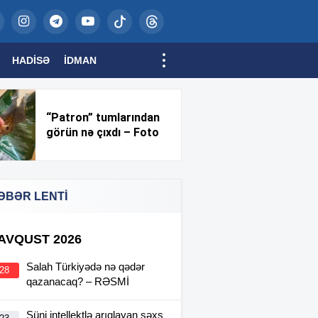
HADISƏ
İDMAN
“Patron” tumlarından
görün nə çıxdı – Foto
ƏBƏR LENTİ
 AVQUST 2026
Salah Türkiyədə nə qədər
:28
qazanacaq? – RƏSMİ
Süni intellektlə arıqlayan şəxs