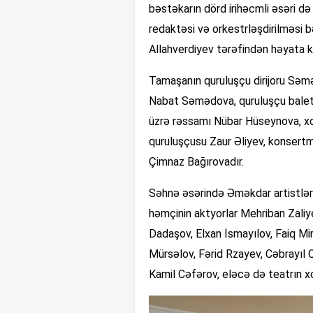
bəstəkarın dörd irihəcmli əsəri də
redaktəsi və orkestrləşdirilməsi
Allahverdiyev tərəfindən həyata ke
Tamaşanın quruluşçu dirijoru Sə
Nabat Səmədova, quruluşçu balet
üzrə rəssamı Nübar Hüseynova, x
quruluşçusu Zaur Əliyev, konsert
Çimnaz Bağırovadır.
Səhnə əsərində Əməkdar artistlər 
həmçinin aktyorlar Mehriban Zali
Dadaşov, Elxan İsmayılov, Faiq M
Mürsəlov, Fərid Rzayev, Cəbrayıl C
Kamil Cəfərov, eləcə də teatrın xor