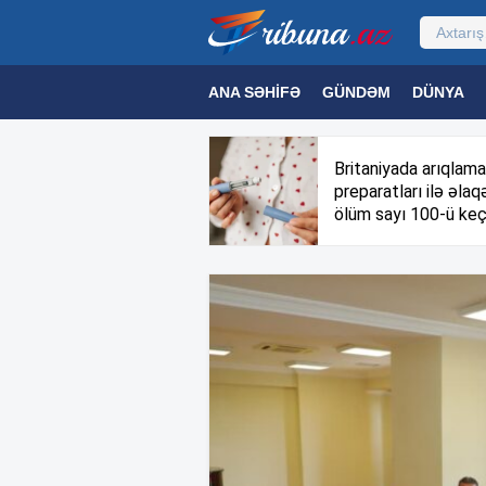
ANA SƏHIFƏ
GÜNDƏM
DÜNYA
MƏDƏNIYYƏT
MAQAZIN
TEXNOL
Britaniyada arıqlama
preparatları ilə əlaqə
ölüm sayı 100-ü keç