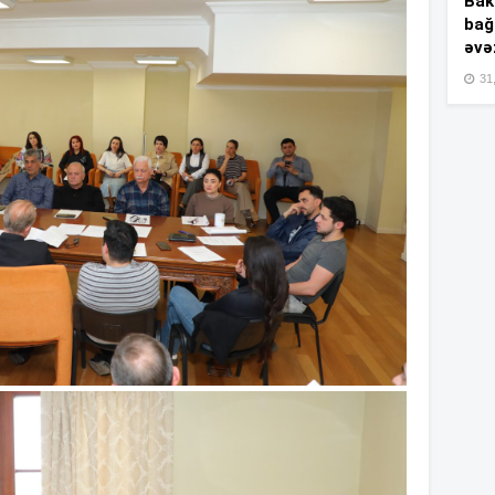
Bakı
bağ
əvə
15
31,
15
15
15
15