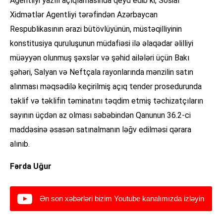
Agentliyi yazılı açıqlamasında qeyd edib ki, Sosial
Xidmətlər Agentliyi tərəfindən Azərbaycan
Respublikasının ərazi bütövlüyünün, müstəqilliyinin
konstitusiya quruluşunun müdafiəsi ilə əlaqədar əlilliyi
müəyyən olunmuş şəxslər və şəhid ailələri üçün Bakı
şəhəri, Salyan və Neftçala rayonlarında mənzilin satın
alınması məqsədilə keçirilmiş açıq tender prosedurunda
təklif və təklifin təminatını təqdim etmiş təchizatçıların
sayının üçdən az olması səbəbindən Qanunun 36.2-ci
maddəsinə əsasən satınalmanın ləğv edilməsi qərara
alınıb.
Fərda Uğur
Ən son xəbərləri bizim Youtube kanalımızda izləyin