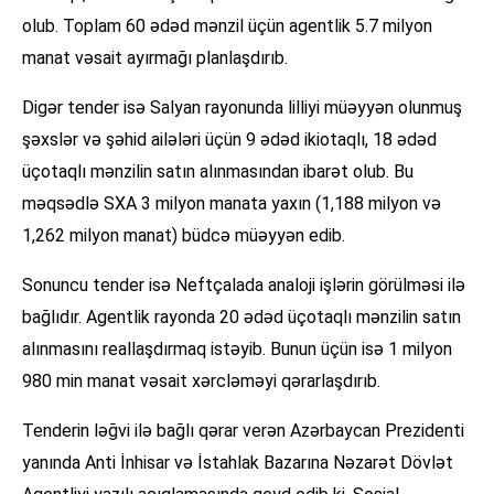
olub. Toplam 60 ədəd mənzil üçün agentlik 5.7 milyon
manat vəsait ayırmağı planlaşdırıb.
Digər tender isə Salyan rayonunda lilliyi müəyyən olunmuş
şəxslər və şəhid ailələri üçün 9 ədəd ikiotaqlı, 18 ədəd
üçotaqlı mənzilin satın alınmasından ibarət olub. Bu
məqsədlə SXA 3 milyon manata yaxın (1,188 milyon və
1,262 milyon manat) büdcə müəyyən edib.
Sonuncu tender isə Neftçalada analoji işlərin görülməsi ilə
bağlıdır. Agentlik rayonda 20 ədəd üçotaqlı mənzilin satın
alınmasını reallaşdırmaq istəyib. Bunun üçün isə 1 milyon
980 min manat vəsait xərcləməyi qərarlaşdırıb.
Tenderin ləğvi ilə bağlı qərar verən Azərbaycan Prezidenti
yanında Anti İnhisar və İstahlak Bazarına Nəzarət Dövlət