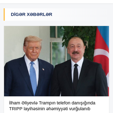
DIGƏR XƏBƏRLƏR
İlham Əliyevlə Trampın telefon danışığında
TRIPP layihəsinin əhəmiyyəti vurğulanıb