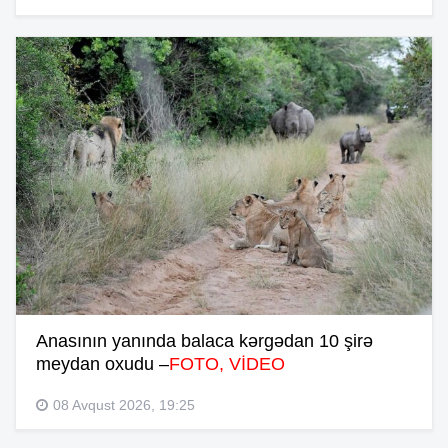
Anasının yanında balaca kərgədan 10 şirə
meydan oxudu –
FOTO, VİDEO
08 Avqust 2026, 19:25