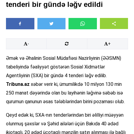
tenderi bir gündə ləğv edildi
-
+
Əmək və Əhalinin Sosial Müdafiəsi Nazirliyinin (ƏƏSMN)
tabeliyində fəaliyyət göstərən Sosial Xidmətlər
Agentliyinin (SXA) bir gündə 4 tenderi ləğv edilib.
Tribuna.az
xəbər verir ki, ümumilikdə 10 milyon 130 min
250 manat dəyərində olan bu layihənin ləğvinə səbəb isə
qurumun qanunun əsas tələblərindən birini pozaması olub.
Qeyd edək ki, SXA-nın tenderlərindən biri əlilliyi müəyyən
olunmuş şəxslər və Şəhid ailələri üçün Bakıda 40 ədəd
ikiotaqlı, 20 ədəd üçotaqlı mənzilin satın alınması ilə bağlı