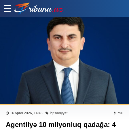
16 Aprel 2026, 14:48
İqtisadiyyat
790
Agentliyə 10 milyonluq qadağa: 4