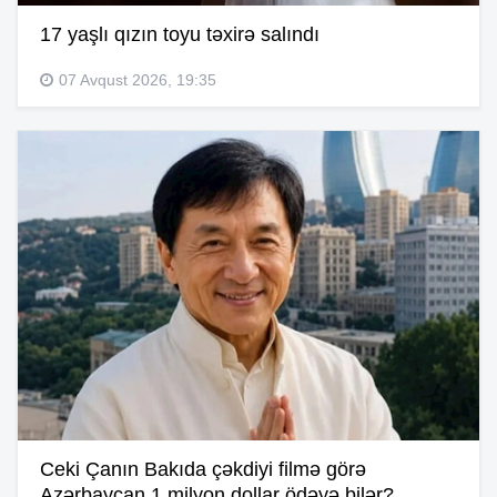
17 yaşlı qızın toyu təxirə salındı
07 Avqust 2026, 19:35
Ceki Çanın Bakıda çəkdiyi filmə görə
Azərbaycan 1 milyon dollar ödəyə bilər?