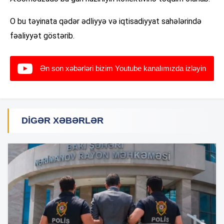
O bu təyinata qədər ədliyyə və iqtisadiyyat sahələrində
fəaliyyət göstərib.
Ən son xəbərləri bizim Youtube kanalımızda izləyin
DIGƏR XƏBƏRLƏR