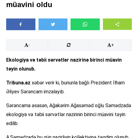
müavini oldu
-
+
Ekologiya və təbii sərvətlər nazirinə birinci müavin
təyin olunub.
Tribuna.az
xəbər verir ki, bununla bağlı Prezident İlham
Əliyev Sərəncam imzalayıb.
Sərəncama əsasən, Ağakərim Ağasəməd oğlu Səmədzadə
ekologiya və təbii sərvətlər nazirinin birinci müavini təyin
edilib.
A.Səmədzadə bu gün nazirliyin kollektivinə təqdim olunub.