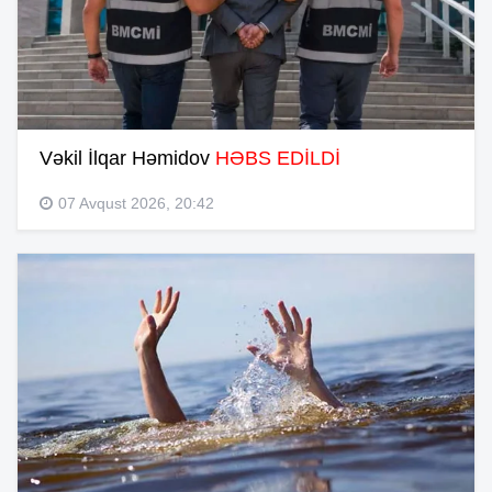
Vəkil İlqar Həmidov
HƏBS EDİLDİ
07 Avqust 2026, 20:42