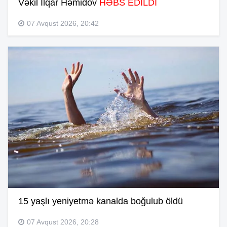
Vəkil İlqar Həmidov
HƏBS EDİLDİ
07 Avqust 2026, 20:42
15 yaşlı yeniyetmə kanalda boğulub öldü
07 Avqust 2026, 20:28