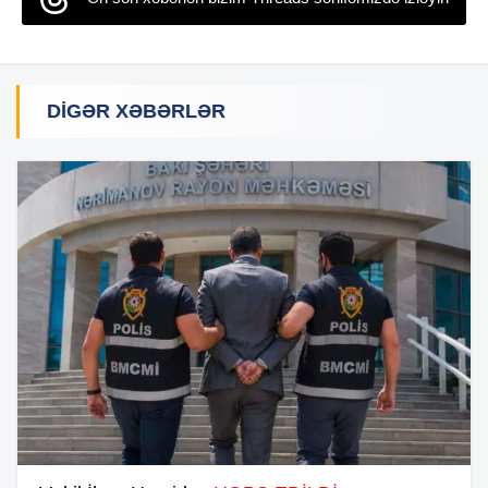
DIGƏR XƏBƏRLƏR