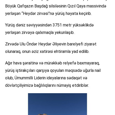
Böyük Qafqazın Başdağ silsiləsinin Qızıl Qaya massivində
yerləşən “Heydər zirvəsi”nə yürüş həyata keçirib.
Yürüş dəniz səviyyəsindən 3751 metr yüksəklikdə
yerləşən zirvəyə qalxmaqla yekunlaşıb.
Zirvədə Ulu Öndər Heydər Əliyevin barelyefi ziyarət
olunaraq, onun əziz xatirəsi ehtiramla yad edilib.
Ağır hava şəraitinə və mürəkkəb relyefə baxmayaraq,
yürüş iştirakçıları qarşıya qoyulan məqsədə uğurla nail
olub, Ümummilli Liderin ideyalarına sədaqət və
dövlətçiliyimizə bağlılıqlarını nümayiş etdiriblər.