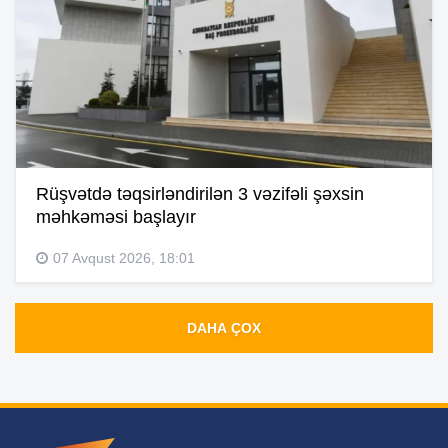
Rüşvətdə təqsirləndirilən 3 vəzifəli şəxsin
məhkəməsi başlayır
07 Avqust 2026, 18:01
DAHA ÇOX