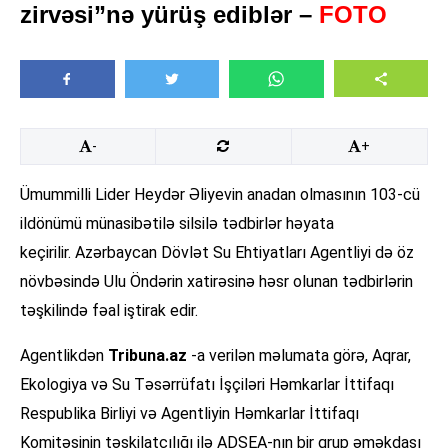
zirvəsi”nə yürüş ediblər –
FOTO
-
+
Ümummilli Lider Heydər Əliyevin anadan olmasının 103-cü
ildönümü münasibətilə silsilə tədbirlər həyata
keçirilir. Azərbaycan Dövlət Su Ehtiyatları Agentliyi də öz
növbəsində Ulu Öndərin xatirəsinə həsr olunan tədbirlərin
təşkilində fəal iştirak edir.
Agentlikdən
Tribuna.az
-a verilən məlumata görə, Aqrar,
Ekologiya və Su Təsərrüfatı İşçiləri Həmkarlar İttifaqı
Respublika Birliyi və Agentliyin Həmkarlar İttifaqı
Komitəsinin təşkilatçılığı ilə ADSEA-nın bir qrup əməkdaşı