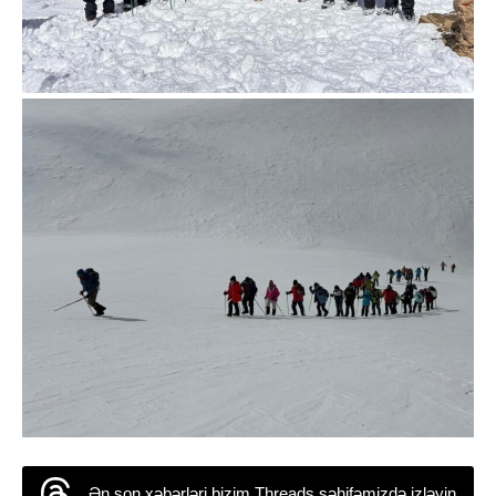
Ən son xəbərləri bizim Threads səhifəmizdə izləyin