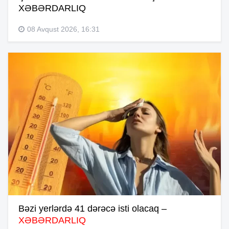
XƏBƏRDARLIQ
08 Avqust 2026, 16:31
Bəzi yerlərdə 41 dərəcə isti olacaq –
XƏBƏRDARLIQ