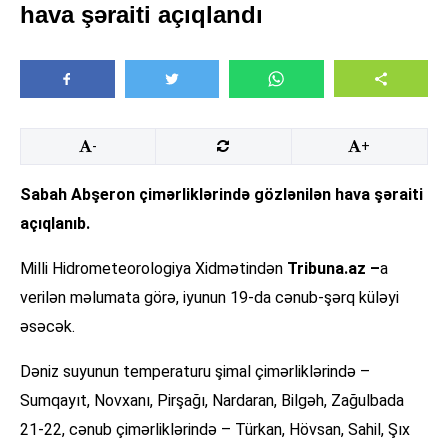
hava şəraiti açıqlandı
-
+
Sabah Abşeron çimərliklərində gözlənilən hava şəraiti
açıqlanıb.
Milli Hidrometeorologiya Xidmətindən
Tribuna.az –
a
verilən məlumata görə, iyunun 19-da cənub-şərq küləyi
əsəcək.
Dəniz suyunun temperaturu şimal çimərliklərində –
Sumqayıt, Novxanı, Pirşağı, Nardaran, Bilgəh, Zağulbada
21-22, cənub çimərliklərində – Türkan, Hövsan, Sahil, Şıx