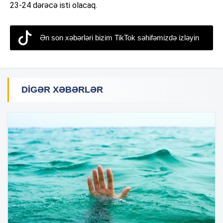
23-24 dərəcə isti olacaq.
Ən son xəbərləri bizim TikTok səhifəmizdə izləyin
DIGƏR XƏBƏRLƏR