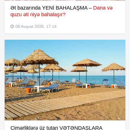
Ət bazarında YENİ BAHALAŞMA –
Dana və
quzu əti niyə bahalaşır?
08 Avqust 2026, 17:14
Çimərliklərə üz tutan VƏTƏNDAŞLARA