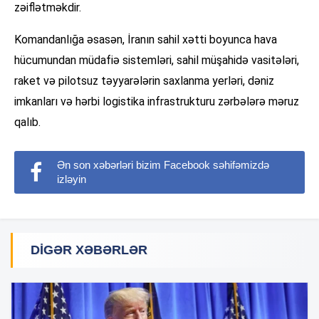
zəiflətməkdir.
Komandanlığa əsasən, İranın sahil xətti boyunca hava
hücumundan müdafiə sistemləri, sahil müşahidə vasitələri,
raket və pilotsuz təyyarələrin saxlanma yerləri, dəniz
imkanları və hərbi logistika infrastrukturu zərbələrə məruz
qalıb.
Ən son xəbərləri bizim Facebook səhifəmizdə
izləyin
DIGƏR XƏBƏRLƏR