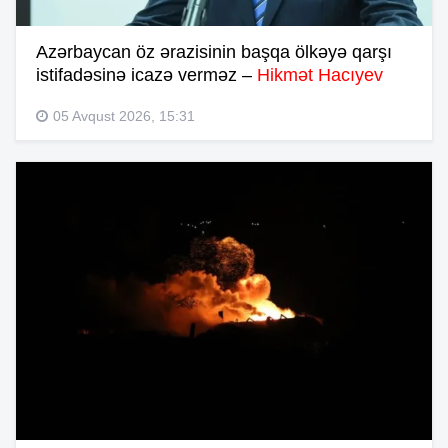
Azərbaycan öz ərazisinin başqa ölkəyə qarşı
istifadəsinə icazə verməz –
Hikmət Hacıyev
05 Avqust 2026, 15:31