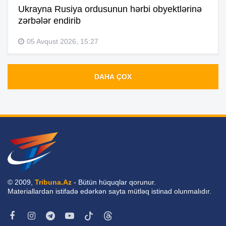
Ukrayna Rusiya ordusunun hərbi obyektlərinə
zərbələr endirib
05 Avqust 2026, 15:27
DAHA ÇOX
© 2009,
Tribuna.Az
- Bütün hüquqlar qorunur.
Materiallardan istifadə edərkən sayta mütləq istinad olunmalıdır.