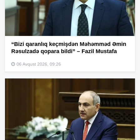
“Bizi qaranlıq keçmişdən Məhəmməd Əmin
Rəsulzadə qopara bildi” – Fazil Mustafa
06 Avqust 2026, 09:26