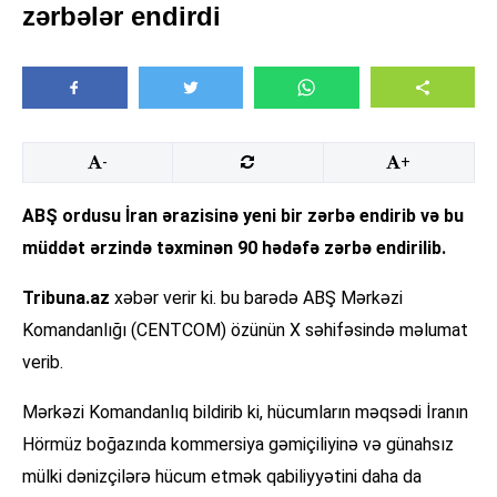
zərbələr endirdi
-
+
ABŞ ordusu İran ərazisinə yeni bir zərbə endirib və bu
müddət ərzində təxminən 90 hədəfə zərbə endirilib.
Tribuna.az
xəbər verir ki. bu barədə ABŞ Mərkəzi
Komandanlığı (CENTCOM) özünün X səhifəsində məlumat
verib.
Mərkəzi Komandanlıq bildirib ki, hücumların məqsədi İranın
Hörmüz boğazında kommersiya gəmiçiliyinə və günahsız
mülki dənizçilərə hücum etmək qabiliyyətini daha da