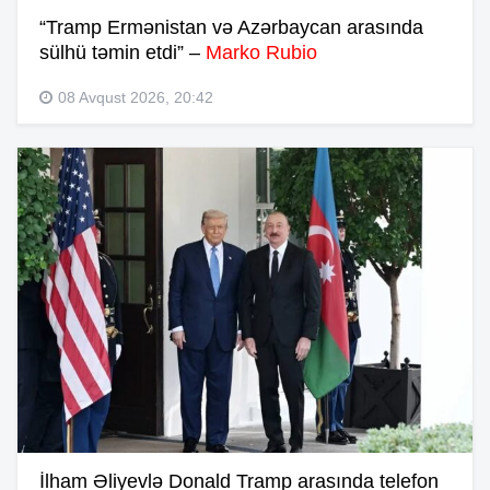
“Tramp Ermənistan və Azərbaycan arasında
sülhü təmin etdi” –
Marko Rubio
08 Avqust 2026, 20:42
İlham Əliyevlə Donald Tramp arasında telefon