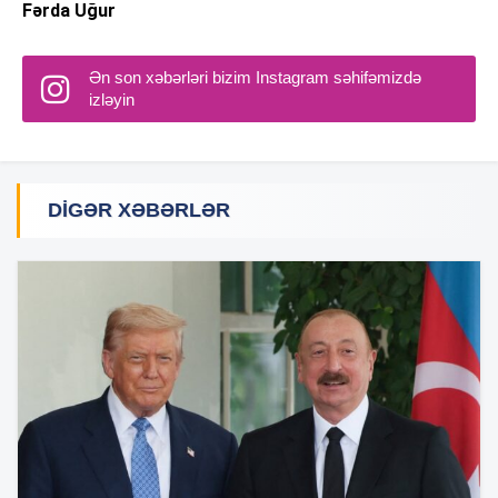
Fərda Uğur
Ən son xəbərləri bizim Instagram səhifəmizdə
izləyin
DIGƏR XƏBƏRLƏR