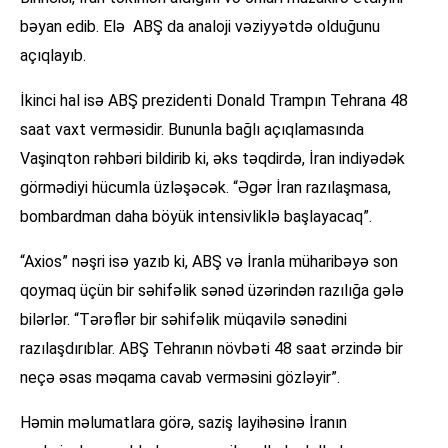
bəyan edib. Elə ABŞ da analoji vəziyyətdə olduğunu
açıqlayıb.
İkinci hal isə ABŞ prezidenti Donald Trampın Tehrana 48
saat vaxt verməsidir. Bununla bağlı açıqlamasında
Vaşinqton rəhbəri bildirib ki, əks təqdirdə, İran indiyədək
görmədiyi hücumla üzləşəcək. “Əgər İran razılaşmasa,
bombardman daha böyük intensivliklə başlayacaq”.
“Axios” nəşri isə yazıb ki, ABŞ və İranla müharibəyə son
qoymaq üçün bir səhifəlik sənəd üzərindən razılığa gələ
bilərlər. “Tərəflər bir səhifəlik müqavilə sənədini
razılaşdırıblar. ABŞ Tehranın növbəti 48 saat ərzində bir
neçə əsas məqama cavab verməsini gözləyir”.
Həmin məlumatlara görə, saziş layihəsinə İranın