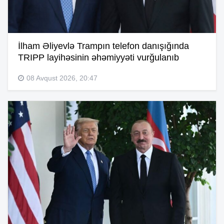
İlham Əliyevlə Trampın telefon danışığında
TRIPP layihəsinin əhəmiyyəti vurğulanıb
08 Avqust 2026, 20:47