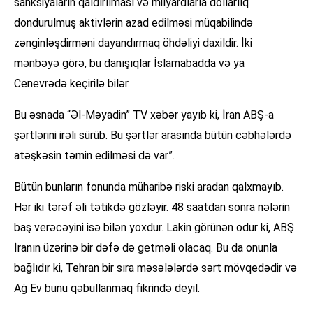
sanksiyaların qaldırılması və milyardlarla dollarlıq
dondurulmuş aktivlərin azad edilməsi müqabilində
zənginləşdirməni dayandırmaq öhdəliyi daxildir. İki
mənbəyə görə, bu danışıqlar İslamabadda və ya
Cenevrədə keçirilə bilər.
Bu əsnada “Əl-Məyadin” TV xəbər yayıb ki, İran ABŞ-a
şərtlərini irəli sürüb. Bu şərtlər arasında bütün cəbhələrdə
atəşkəsin təmin edilməsi də var”.
Bütün bunların fonunda müharibə riski aradan qalxmayıb.
Hər iki tərəf əli tətikdə gözləyir. 48 saatdan sonra nələrin
baş verəcəyini isə bilən yoxdur. Lakin görünən odur ki, ABŞ
İranın üzərinə bir dəfə də getməli olacaq. Bu da onunla
bağlıdır ki, Tehran bir sıra məsələlərdə sərt mövqedədir və
Ağ Ev bunu qəbullanmaq fikrində deyil.