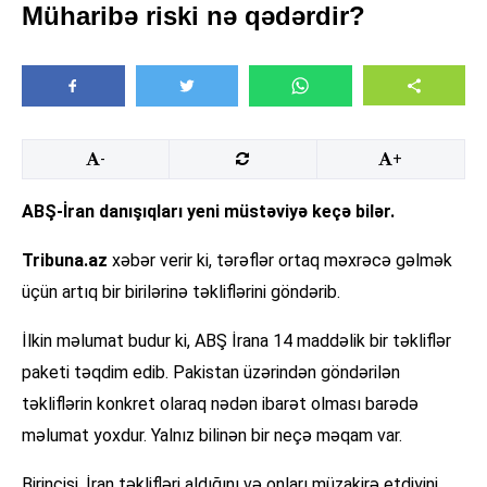
Müharibə riski nə qədərdir?
-
+
ABŞ-İran danışıqları yeni müstəviyə keçə bilər.
Tribuna.az
xəbər verir ki, tərəflər ortaq məxrəcə gəlmək
üçün artıq bir birilərinə təkliflərini göndərib.
İlkin məlumat budur ki, ABŞ İrana 14 maddəlik bir təkliflər
paketi təqdim edib. Pakistan üzərindən göndərilən
təkliflərin konkret olaraq nədən ibarət olması barədə
məlumat yoxdur. Yalnız bilinən bir neçə məqam var.
Birincisi, İran təklifləri aldığını və onları müzakirə etdiyini