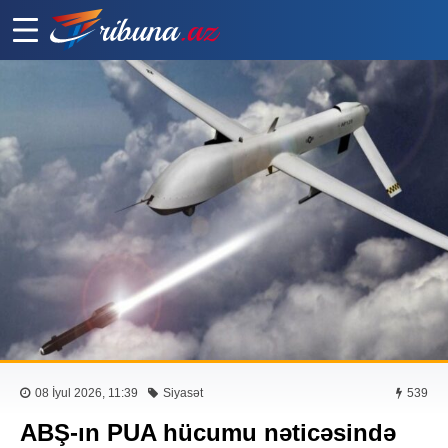
08 İyul 2026, 11:39
Siyasət
539
ABŞ-ın PUA hücumu nəticəsində