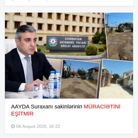
AAYDA Suraxanı sakinlərinin
MÜRACİƏTİNİ
EŞİTMİR
06 Avqust 2026, 16:22