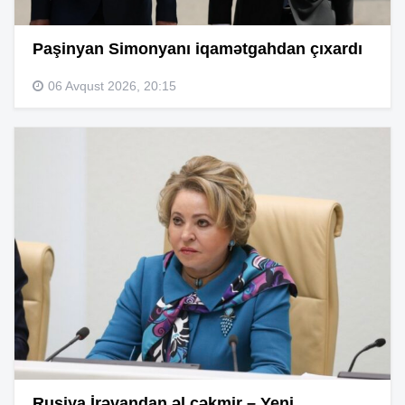
Paşinyan Simonyanı iqamətgahdan çıxardı
06 Avqust 2026, 20:15
Rusiya İrəvandan əl çəkmir – Yeni