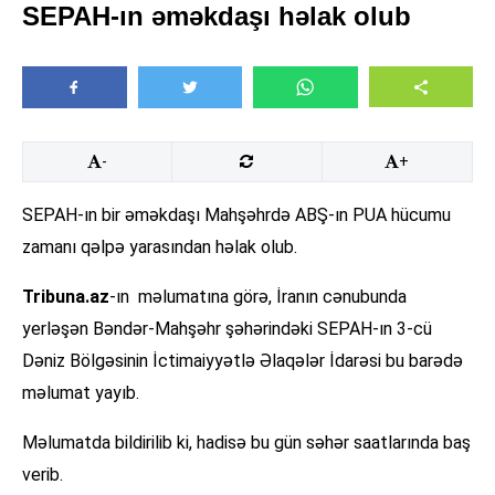
SEPAH-ın əməkdaşı həlak olub
-
+
SEPAH-ın bir əməkdaşı Mahşəhrdə ABŞ-ın PUA hücumu
zamanı qəlpə yarasından həlak olub.
Tribuna.az
-ın məlumatına görə, İranın cənubunda
yerləşən Bəndər-Mahşəhr şəhərindəki SEPAH-ın 3-cü
Dəniz Bölgəsinin İctimaiyyətlə Əlaqələr İdarəsi bu barədə
məlumat yayıb.
Məlumatda bildirilib ki, hadisə bu gün səhər saatlarında baş
verib.