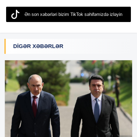
Ən son xəbərləri bizim TikTok səhifəmizdə izləyin
DIGƏR XƏBƏRLƏR