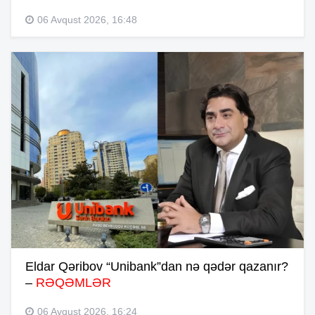
06 Avqust 2026, 16:48
Eldar Qəribov “Unibank”dan nə qədər qazanır?
–
RƏQƏMLƏR
06 Avqust 2026, 16:24