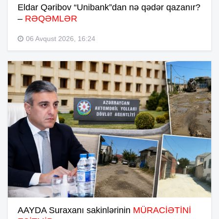
Eldar Qəribov “Unibank”dan nə qədər qazanır?
–
RƏQƏMLƏR
06 Avqust 2026, 16:24
AAYDA Suraxanı sakinlərinin
MÜRACİƏTİNİ