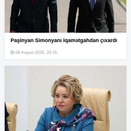
Paşinyan Simonyanı iqamətgahdan çıxardı
06 Avqust 2026, 20:15