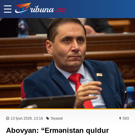
13 İyun 2026, 13:16
Siyasət
593
Abovyan: “Ermənistan quldur