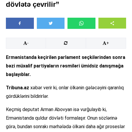
dövlətə çevrilir”
-
+
Ermənistanda keçirilən parlament seçkilərindən sonra
bəzi müxalif partiyaların rəsmiləri ümidsiz danışmağa
başlayıblar.
Tribuna.az
xəbər verir ki, onlar ölkənin gələcəyini qaranlıq
gördüklərini bildirirlər.
Keçmiş deputat Arman Abovyan isə vurğulayıb ki,
Ermənistanda quldur dövləti formalaşır. Onun sözlərinə
görə, bundan sonrakı mərhələdə ölkəni daha ağır proseslər