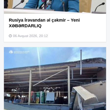
Rusiya İrəvandan əl çəkmir – Yeni
XƏBƏRDARLIQ
06 Avqust 2026, 20:12