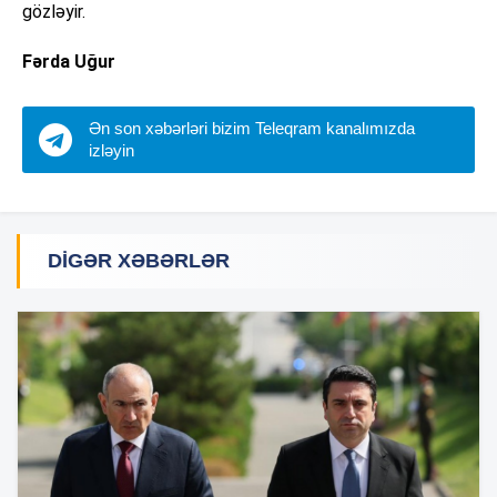
gözləyir.
Fərda Uğur
Ən son xəbərləri bizim Teleqram kanalımızda
izləyin
DIGƏR XƏBƏRLƏR