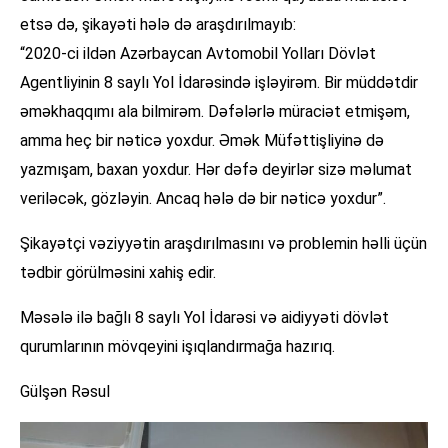
etsə də, şikayəti hələ də araşdırılmayıb:
“2020-ci ildən Azərbaycan Avtomobil Yolları Dövlət
Agentliyinin 8 saylı Yol İdarəsində işləyirəm. Bir müddətdir
əməkhaqqımı ala bilmirəm. Dəfələrlə müraciət etmişəm,
amma heç bir nəticə yoxdur. Əmək Müfəttişliyinə də
yazmışam, baxan yoxdur. Hər dəfə deyirlər sizə məlumat
veriləcək, gözləyin. Ancaq hələ də bir nəticə yoxdur”.
Şikayətçi vəziyyətin araşdırılmasını və problemin həlli üçün
tədbir görülməsini xahiş edir.
Məsələ ilə bağlı 8 saylı Yol İdarəsi və aidiyyəti dövlət
qurumlarının mövqeyini işıqlandırmağa hazırıq.
Gülşən Rəsul