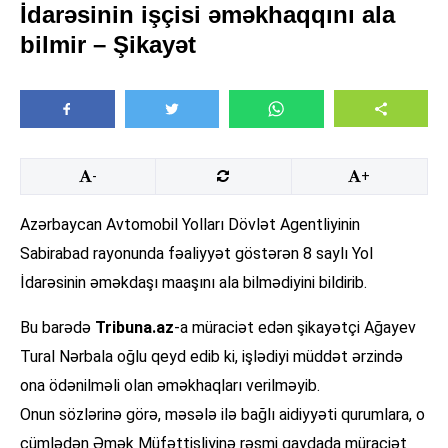
İdarəsinin işçisi əməkhaqqını ala
bilmir – Şikayət
-
+
Azərbaycan Avtomobil Yolları Dövlət Agentliyinin
Sabirabad rayonunda fəaliyyət göstərən 8 saylı Yol
İdarəsinin əməkdaşı maaşını ala bilmədiyini bildirib.
Bu barədə
Tribuna.az
-a müraciət edən şikayətçi Ağayev
Tural Nərbala oğlu qeyd edib ki, işlədiyi müddət ərzində
ona ödənilməli olan əməkhaqları verilməyib.
Onun sözlərinə görə, məsələ ilə bağlı aidiyyəti qurumlara, o
cümlədən Əmək Müfəttişliyinə rəsmi qaydada müraciət