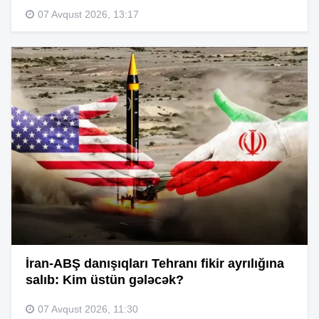
07 Avqust 2026, 13:17
İran-ABŞ danışıqları Tehranı fikir ayrılığına
salıb: Kim üstün gələcək?
07 Avqust 2026, 11:30