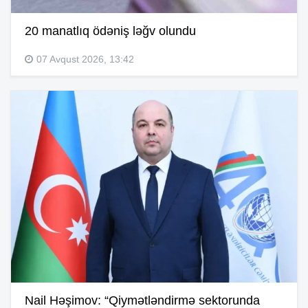
20 manatlıq ödəniş ləğv olundu
07 Avqust 2026, 13:42
Nail Həşimov: “Qiymətləndirmə sektorunda