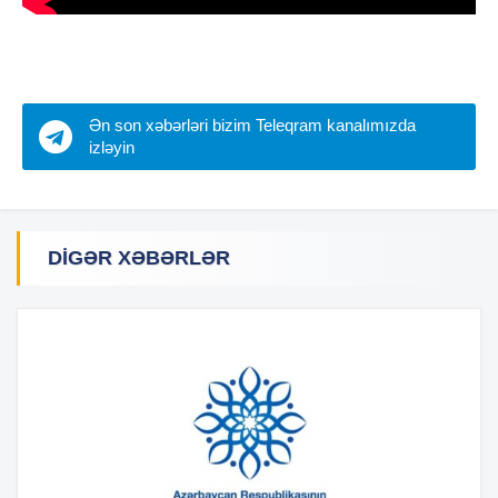
Ən son xəbərləri bizim Teleqram kanalımızda
izləyin
DIGƏR XƏBƏRLƏR