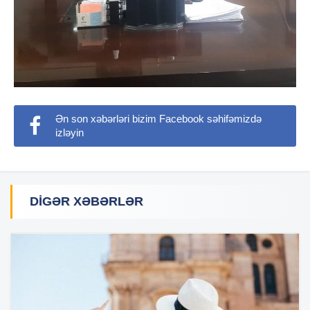
Ən son xəbərləri bizim Facebook səhifəmizdə
izləyin
DIGƏR XƏBƏRLƏR