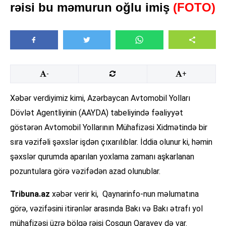
rəisi bu məmurun oğlu imiş
(FOTO)
-
+
Xəbər verdiyimiz kimi, Azərbaycan Avtomobil Yolları
Dövlət Agentliyinin (AAYDA) tabeliyində fəaliyyət
göstərən Avtomobil Yollarının Mühafizəsi Xidmətində bir
sıra vəzifəli şəxslər işdən çıxarılıblar. İddia olunur ki, həmin
şəxslər qurumda aparılan yoxlama zamanı aşkarlanan
pozuntulara görə vəzifədən azad olunublar.
Tribuna.az
xəbər verir ki, Qaynarinfo-nun məlumatına
görə, vəzifəsini itirənlər arasında Bakı və Bakı ətrafı yol
mühafizəsi üzrə bölgə rəisi Coşqun Qarayev də var.