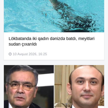
Lökbatanda iki qadın dənizdə batdı, meyitləri
sudan çıxarıldı
10 Avqust 2026, 16:25