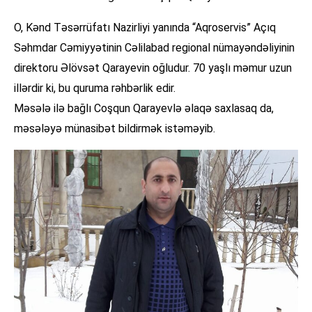
O, Kənd Təsərrüfatı Nazirliyi yanında “Aqroservis” Açıq
Səhmdar Cəmiyyətinin Cəlilabad regional nümayəndəliyinin
direktoru Əlövsət Qarayevin oğludur. 70 yaşlı məmur uzun
illərdir ki, bu quruma rəhbərlik edir.
Məsələ ilə bağlı Coşqun Qarayevlə əlaqə saxlasaq da,
məsələyə münasibət bildirmək istəməyib.