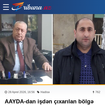
28 Aprel 2026, 16:56
Hadisə
762
AAYDA-dan işdən çıxarılan bölgə