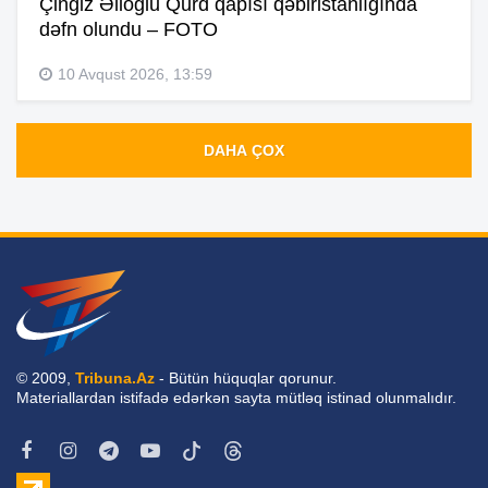
Çingiz Əlioğlu Qurd qapısı qəbiristanlığında
dəfn olundu – FOTO
10 Avqust 2026, 13:59
DAHA ÇOX
© 2009,
Tribuna.Az
- Bütün hüquqlar qorunur.
Materiallardan istifadə edərkən sayta mütləq istinad olunmalıdır.