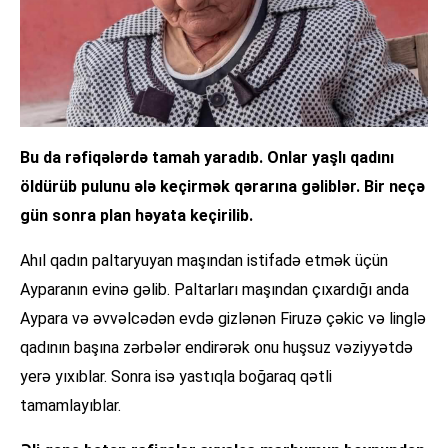
Bu da rəfiqələrdə tamah yaradıb. Onlar yaşlı qadını
öldürüb pulunu ələ keçirmək qərarına gəliblər. Bir neçə
gün sonra plan həyata keçirilib.
Ahıl qadın paltaryuyan maşından istifadə etmək üçün
Ayparanın evinə gəlib. Paltarları maşından çıxardığı anda
Aypara və əvvəlcədən evdə gizlənən Firuzə çəkic və linglə
qadının başına zərbələr endirərək onu huşsuz vəziyyətdə
yerə yıxıblar. Sonra isə yastıqla boğaraq qətli
tamamlayıblar.