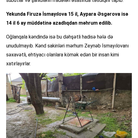
sübutlar və şahidlərin ifadələri əsasında təsdiqini tapıb.
Yekunda Firuzə İsmayılova 15 il, Aypara Əsgərova isə
14 il 6 ay müddətinə azadlıqdan məhrum edilib.
Oğlanqala kəndində isə bu dəhşətli hadisə hələ də
unudulmayıb. Kənd sakinləri mərhum Zeynəb İsmayılovanı
səxavətli, ehtiyacı olanlara kömək edən bir insan kimi
xatırlayırlar.