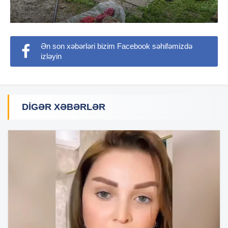
Ən son xəbərləri bizim Facebook səhifəmizdə
izləyin
DIGƏR XƏBƏRLƏR