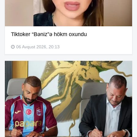
Tiktoker “Bəniz”ə hökm oxundu
06 Avqust 2026, 20:13