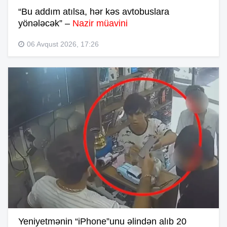
“Bu addım atılsa, hər kəs avtobuslara
yönələcək” –
Nazir müavini
06 Avqust 2026, 17:26
Yeniyetmənin “iPhone”unu əlindən alıb 20