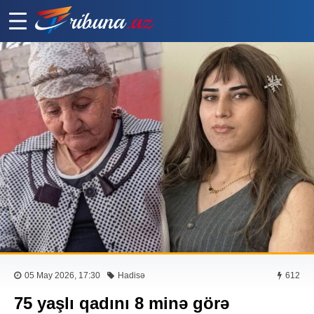
05 May 2026, 17:30
Hadisə
612
75 yaşlı qadını 8 minə görə