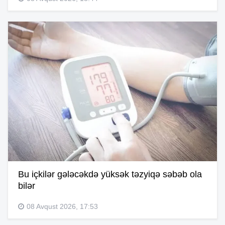
Bu içkilər gələcəkdə yüksək təzyiqə səbəb ola
bilər
08 Avqust 2026, 17:53