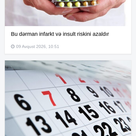
Bu dərman infarkt və insult riskini azaldır
09 Avqust 2026, 10:51