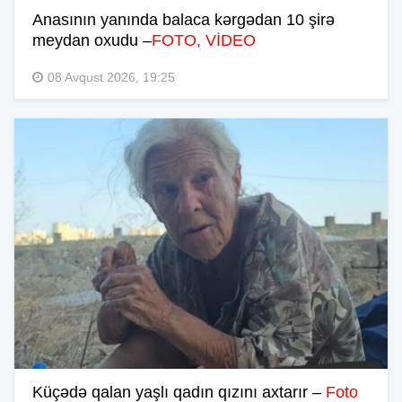
Anasının yanında balaca kərgədan 10 şirə
meydan oxudu –
FOTO, VİDEO
08 Avqust 2026, 19:25
Küçədə qalan yaşlı qadın qızını axtarır –
Foto