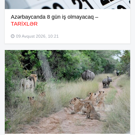
Azərbaycanda 8 gün iş olmayacaq –
TARİXLƏR
09 Avqust 2026, 10:21