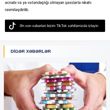
əcnəbi və ya vətəndaşlığı olmayan şəxslərlə nikahı
rəsmiləşdirilib.
Ən son xəbərləri bizim TikTok səhifəmizdə izləyin
DIGƏR XƏBƏRLƏR