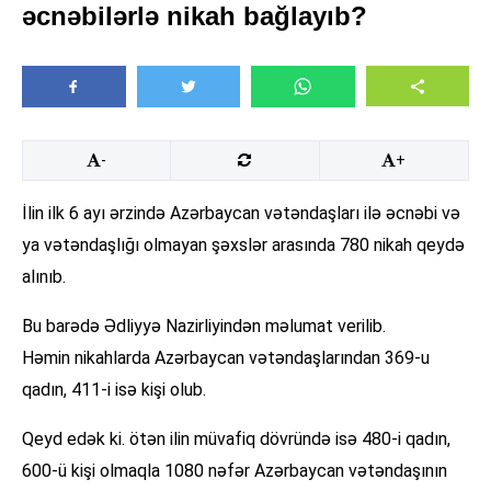
əcnəbilərlə nikah bağlayıb?
-
+
İlin ilk 6 ayı ərzində Azərbaycan vətəndaşları ilə əcnəbi və
ya vətəndaşlığı olmayan şəxslər arasında 780 nikah qeydə
alınıb.
Bu barədə Ədliyyə Nazirliyindən məlumat verilib.
Həmin nikahlarda Azərbaycan vətəndaşlarından 369-u
qadın, 411-i isə kişi olub.
Qeyd edək ki. ötən ilin müvafiq dövründə isə 480-i qadın,
600-ü kişi olmaqla 1080 nəfər Azərbaycan vətəndaşının