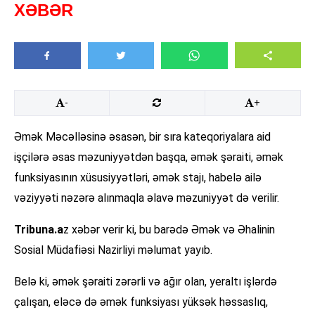
XƏBƏR
-
+
Əmək Məcəlləsinə əsasən, bir sıra kateqoriyalara aid
işçilərə əsas məzuniyyətdən başqa, əmək şəraiti, əmək
funksiyasının xüsusiyyətləri, əmək stajı, habelə ailə
vəziyyəti nəzərə alınmaqla əlavə məzuniyyət də verilir.
Tribuna.a
z xəbər verir ki, bu barədə Əmək və Əhalinin
Sosial Müdafiəsi Nazirliyi məlumat yayıb.
Belə ki, əmək şəraiti zərərli və ağır olan, yeraltı işlərdə
çalışan, eləcə də əmək funksiyası yüksək həssaslıq,