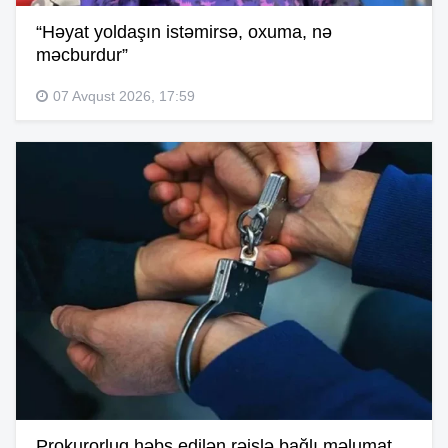
“Həyat yoldaşın istəmirsə, oxuma, nə
məcburdur”
07 Avqust 2026, 17:59
Prokurorluq həbs edilən rəislə bağlı məlumat