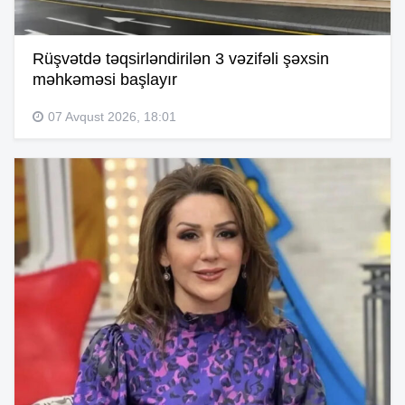
Rüşvətdə təqsirləndirilən 3 vəzifəli şəxsin
məhkəməsi başlayır
07 Avqust 2026, 18:01