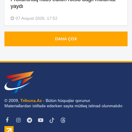
yaydı
07 Avqust 2026, 17:52
DAHA ÇOX
© 2009,
Tribuna.Az
- Bütün hüquqlar qorunur.
Materiallardan istifadə edərkən sayta mütləq istinad olunmalıdır.