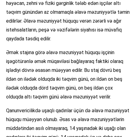
həyəcan, zehni və fiziki gərginlik tələb edən işçilər altı
təqvim günündən az olmamaqla əlavə məzuniyyətlə təmin
edilirlər. Əlavə məzuniyyət hüququ verən zərərli və ağır
istehsalatların, peşə və vəzifələrin siyahısı isə müvafiq
qaydada təsdiq edilir.
Əmək stajına görə əlavə məzuniyyət hüququ işçinin
işəgötürənlə əmək müqaviləsi bağlayaraq faktiki olaraq
işlədiyi dövrə əsasən müəyyən edilir. Bu staj dövrü beş
ildən on ilədək olduqda iki təqvim günü, on ildən on beş
ilədək olduqda dörd təqvim günü, on beş ildən çox
olduqda altı təqvim günü əlavə məzuniyyət verilir.
Qanunvericilikdə uşaqlı qadınlar üçün də əlavə məzuniyyət
hüququ müəyyən olunub. Əsas və əlavə məzuniyyətlərin
müddətindən asılı olmayaraq, 14 yaşınadək iki uşağı olan