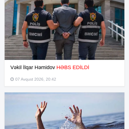
Vəkil İlqar Həmidov
HƏBS EDİLDİ
07 Avqust 2026, 20:42