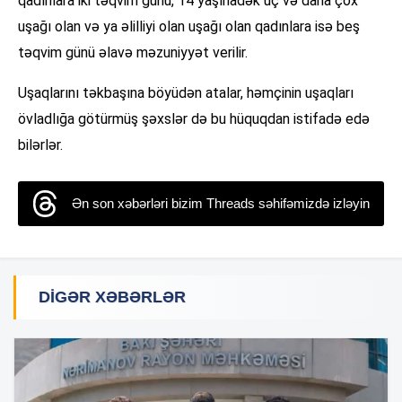
qadınlara iki təqvim günü, 14 yaşınadək üç və daha çox
uşağı olan və ya əlilliyi olan uşağı olan qadınlara isə beş
təqvim günü əlavə məzuniyyət verilir.
Uşaqlarını təkbaşına böyüdən atalar, həmçinin uşaqları
övladlığa götürmüş şəxslər də bu hüquqdan istifadə edə
bilərlər.
Ən son xəbərləri bizim Threads səhifəmizdə izləyin
DIGƏR XƏBƏRLƏR