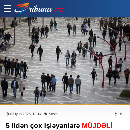
03 İyun 2026, 18:14
Sosial
181
5 ildən çox işləyənlərə
MÜJDƏLİ