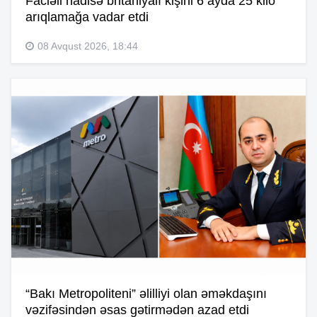
Faciəli hadisə britaniyalı kişini 6 ayda 25 kilo
arıqlamağa vadar etdi
08 Avqust 2026, 18:44
“Bakı Metropoliteni” əlilliyi olan əməkdaşını
vəzifəsindən əsas gətirmədən azad etdi