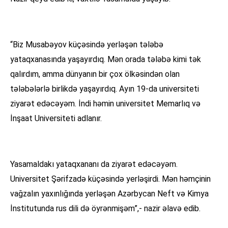
“Biz Musabəyov küçəsində yerləşən tələbə
yataqxanasında yaşayırdıq. Mən orada tələbə kimi tək
qalırdım, amma dünyanın bir çox ölkəsindən olan
tələbələrlə birlikdə yaşayırdıq. Ayın 19-da universiteti
ziyarət edəcəyəm. İndi həmin universitet Memarlıq və
İnşaat Universiteti adlanır.
Yasamaldakı yataqxananı da ziyarət edəcəyəm.
Universitet Şərifzadə küçəsində yerləşirdi. Mən həmçinin
vağzalın yaxınlığında yerləşən Azərbycan Neft və Kimya
İnstitutunda rus dili də öyrənmişəm”,- nazir əlavə edib.