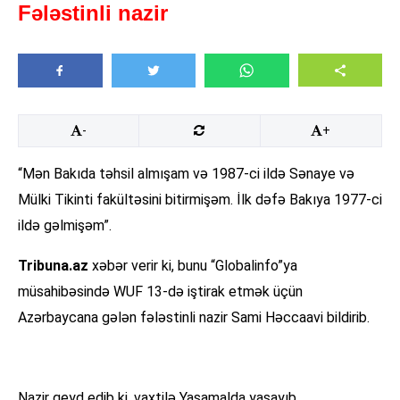
Fələstinli nazir
-
+
“Mən Bakıda təhsil almışam və 1987-ci ildə Sənaye və
Mülki Tikinti fakültəsini bitirmişəm. İlk dəfə Bakıya 1977-ci
ildə gəlmişəm”.
Tribuna.az
xəbər verir ki, bunu “Globalinfo”ya
müsahibəsində WUF 13-də iştirak etmək üçün
Azərbaycana gələn fələstinli nazir Sami Həccaavi bildirib.
Nazir qeyd edib ki, vaxtilə Yasamalda yaşayıb.