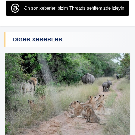
Ən son xəbərləri bizim Threads səhifəmizdə izləyin
DIGƏR XƏBƏRLƏR